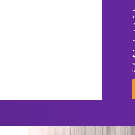
S
r
e
e
w
b