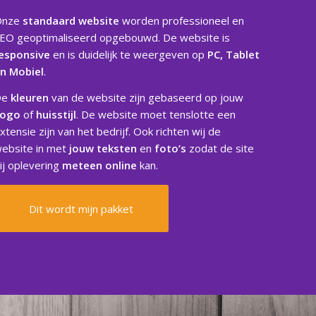
Onze
standaard website
worden professioneel en
EO geoptimaliseerd opgebouwd. De website is
esponsive
en is duidelijk te weergeven op
PC, Tablet
n Mobiel
.
De
kleuren
van de website zijn gebaseerd op jouw
Logo
of
huisstijl
. De website moet tenslotte een
xtensie zijn van het bedrijf. Ook richten wij de
ebsite in met
jouw
teksten
en
foto’s
zodat de site
ij oplevering
meteen online
kan.
Dit wordt mijn pakket