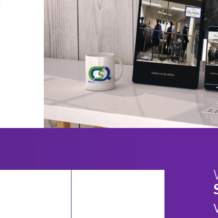
t
d
.